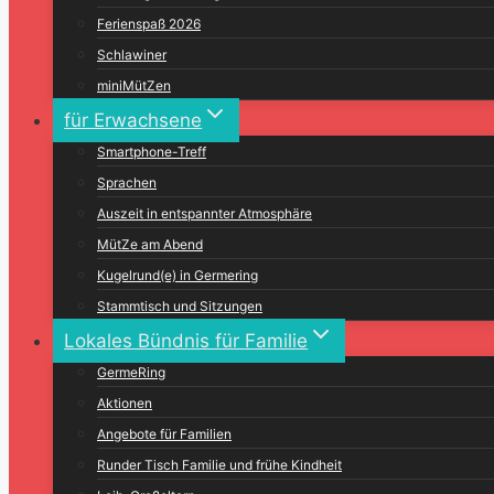
Ferienspaß 2026
Schlawiner
miniMütZen
für Erwachsene
Smartphone-Treff
Sprachen
Auszeit in entspannter Atmosphäre
MütZe am Abend
Kugelrund(e) in Germering
Stammtisch und Sitzungen
Lokales Bündnis für Familie
GermeRing
Aktionen
Angebote für Familien
Runder Tisch Familie und frühe Kindheit