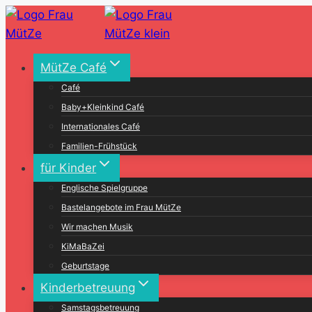
Zum
Inhalt
springen
MütZe Café
Café
Baby+Kleinkind Café
Internationales Café
Familien-Frühstück
für Kinder
Englische Spielgruppe
Bastelangebote im Frau MütZe
Wir machen Musik
KiMaBaZei
Geburtstage
Kinderbetreuung
Samstagsbetreuung