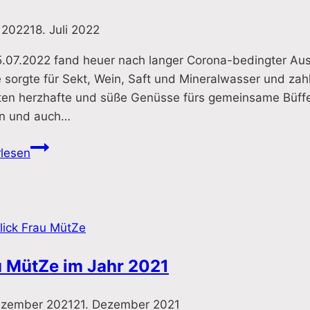
i 2022
18. Juli 2022
.07.2022 fand heuer nach langer Corona-bedingter Ausz
sorgte für Sekt, Wein, Saft und Mineralwasser und zahl
ten herzhafte und süße Genüsse fürs gemeinsame Büffet
n und auch…
Sommerfest
rlesen
im
Frau
MütZe
2022
lick Frau MütZe
u MütZe im Jahr 2021
ezember 2021
21. Dezember 2021