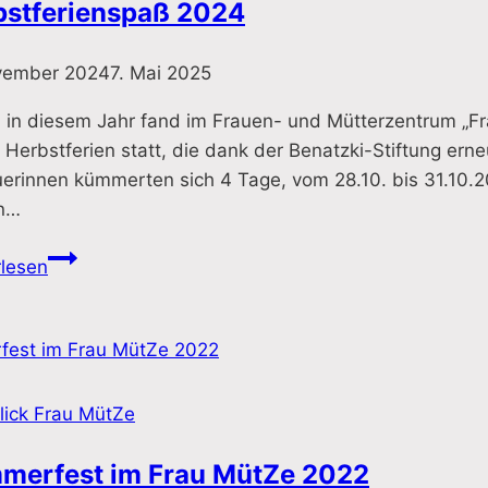
bstferienspaß 2024
vember 2024
7. Mai 2025
in diesem Jahr fand im Frauen- und Mütterzentrum „Fr
 Herbstferien statt, die dank der Benatzki-Stiftung er
uerinnen kümmerten sich 4 Tage, vom 28.10. bis 31.10.2
n…
Herbstferienspaß
rlesen
2024
lick Frau MütZe
merfest im Frau MütZe 2022