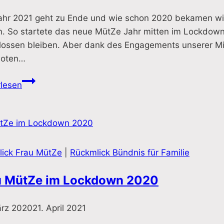
ahr 2021 geht zu Ende und wie schon 2020 bekamen wir
n. So startete das neue MütZe Jahr mitten im Lockdown
lossen bleiben. Aber dank des Engagements unserer Mit
boten…
Frau
rlesen
MütZe
im
Jahr
2021
lick Frau MütZe
|
Rückmlick Bündnis für Familie
u MütZe im Lockdown 2020
ärz 2020
21. April 2021