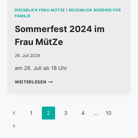
RÜCKBLICK FRAU MÜTZE
|
RÜCKMLICK BÜNDNIS FÜR
FAMILIE
Sommerfest 2024 im
Frau MütZe
26. Juli 2024
am 26. Juli ab 18 Uhr
SOMMERFEST
WEITERLESEN
2024
IM
FRAU
MÜTZE
Seitennavigation
Vorherige
1
2
3
4
…
10
Seite
Nächste
Seite