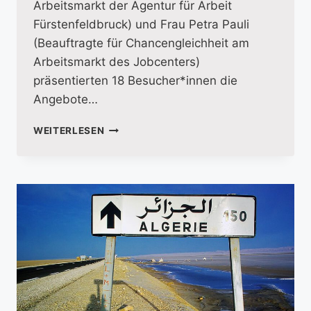
Arbeitsmarkt der Agentur für Arbeit
Fürstenfeldbruck) und Frau Petra Pauli
(Beauftragte für Chancengleichheit am
Arbeitsmarkt des Jobcenters)
präsentierten 18 Besucher*innen die
Angebote…
INFOVORMITTAG
WEITERLESEN
DER
ARBEITSAGENTUR
UND
DES
JOBCENTERS
ZUM
BERUFLICHEN
WIEDEREINSTIEG