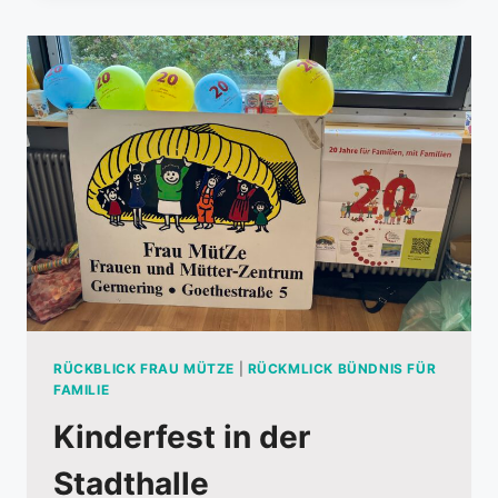
KINDERN
IN
AKTION
BEIM
BAU
EINER
KUGELBAHN.
RÜCKBLICK FRAU MÜTZE
|
RÜCKMLICK BÜNDNIS FÜR
FAMILIE
Kinderfest in der
Stadthalle