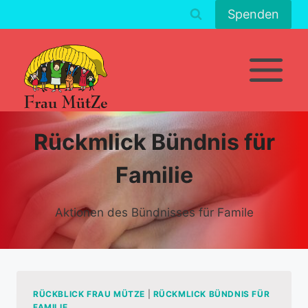
Zum
Spenden
Inhalt
springen
Rückmlick Bündnis für
Familie
Aktionen des Bündnisses für Famile
RÜCKBLICK FRAU MÜTZE
|
RÜCKMLICK BÜNDNIS FÜR
FAMILIE