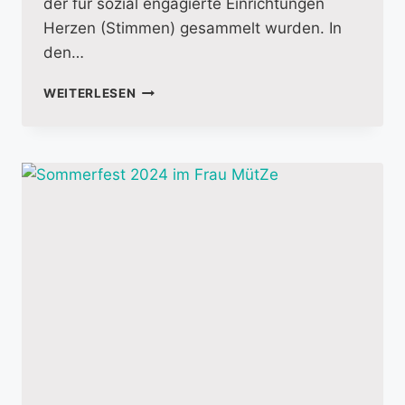
der für sozial engagierte Einrichtungen
Herzen (Stimmen) gesammelt wurden. In
den…
LUST
WEITERLESEN
AN
ZUKUNFT
–
DAS
MITEINANDER
MITGESTALTEN