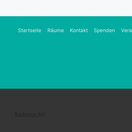
Startseite
Räume
Kontakt
Spenden
Vera
© 2026 Frau MütZe - WordPress Theme von
Kadence WP