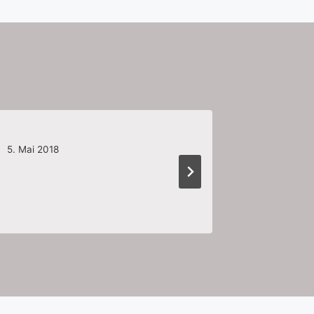
Leihgr
5. Mai 2018
4. August 