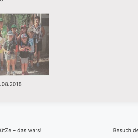
.08.2018
gation
ütZe – das wars!
Besuch de