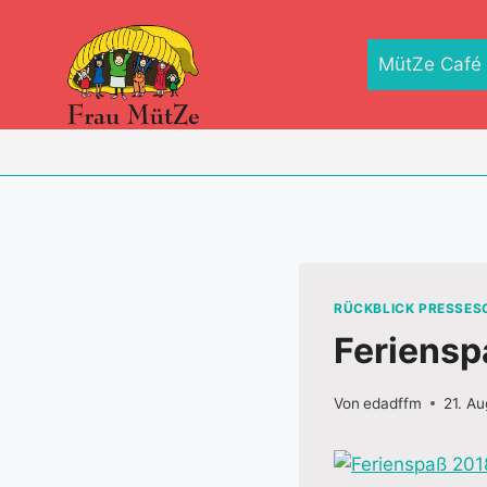
Zum
Inhalt
MütZe Café
springen
RÜCKBLICK PRESSE
Feriensp
Von
edadffm
21. A