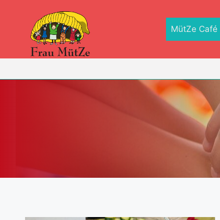
Zum
Inhalt
MütZe Café
springen