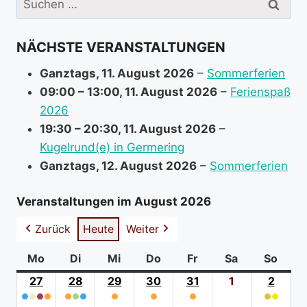
n
nach:
f
NÄCHSTE VERANSTALTUNGEN
o
r
Ganztags,
11. August 2026
–
Sommerferien
m
09:00
–
13:00
,
11. August 2026
–
Ferienspaß
a
2026
t
19:30
–
20:30
,
11. August 2026
–
i
Kugelrund(e) in Germering
o
Ganztags,
12. August 2026
–
Sommerferien
n
a
Veranstaltungen im August 2026
b
Zurück
Heute
Weiter
o
u
Mo
Montag
Di
Dienstag
Mi
Mittwoch
Do
Donnerstag
Fr
Freitag
Sa
Samstag
So
Sonn
t
27
27.
28
28.
29
29.
30
30.
31
31.
1
1.
2
2.
●
●
●
Juli
●
●
●
●
Juli
●
Juli
●
Juli
●
Juli
August
●
●
Augus