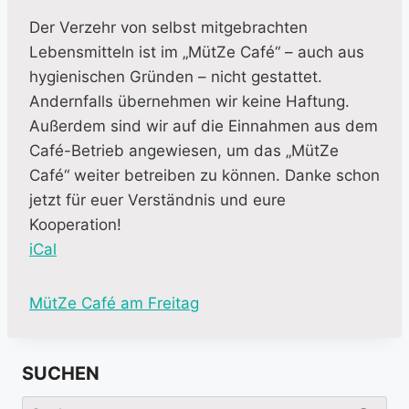
Der Verzehr von selbst mitgebrachten
Lebensmitteln ist im „MütZe Café“ – auch aus
hygienischen Gründen – nicht gestattet.
Andernfalls übernehmen wir keine Haftung.
Außerdem sind wir auf die Einnahmen aus dem
Café-Betrieb angewiesen, um das „MütZe
Café“ weiter betreiben zu können. Danke schon
jetzt für euer Verständnis und eure
Kooperation!
iCal
M
MütZe Café am Freitag
o
r
SUCHEN
e
i
Suchen