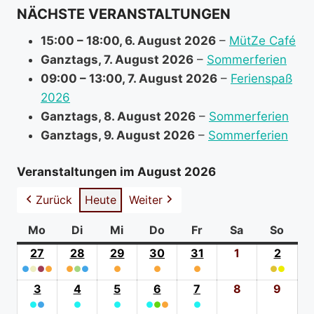
NÄCHSTE VERANSTALTUNGEN
o
r
15:00
–
18:00
,
6. August 2026
–
MütZe Café
m
Ganztags,
7. August 2026
–
Sommerferien
a
09:00
–
13:00
,
7. August 2026
–
Ferienspaß
t
2026
i
Ganztags,
8. August 2026
–
Sommerferien
o
Ganztags,
9. August 2026
–
Sommerferien
n
a
Veranstaltungen im August 2026
b
Zurück
Heute
Weiter
o
u
Mo
Montag
Di
Dienstag
Mi
Mittwoch
Do
Donnerstag
Fr
Freitag
Sa
Samstag
So
Sonn
t
27
27.
28
28.
29
29.
30
30.
31
31.
1
1.
2
2.
●
●
●
Juli
●
●
●
●
Juli
●
Juli
●
Juli
●
Juli
August
●
●
Augus
(4
2026
(3
2026
(1
2026
(1
2026
(1
2026
2026
(2
2026
3
3.
4
4.
5
5.
6
6.
7
7.
8
8.
9
9.
event
event
event
event
event
event
●
●
August
●
August
●
August
●
●
August
●
●
August
August
Augu