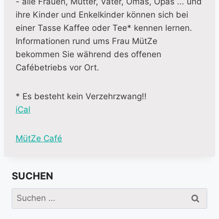
- alle Frauen, Mütter, Väter, Omas, Opas ... und
ihre Kinder und Enkelkinder können sich bei
einer Tasse Kaffee oder Tee* kennen lernen.
Informationen rund ums Frau MütZe
bekommen Sie während des offenen
Cafébetriebs vor Ort.
* Es besteht kein Verzehrzwang!!
iCal
M
MütZe Café
o
r
SUCHEN
e
i
Suchen
n
nach:
f