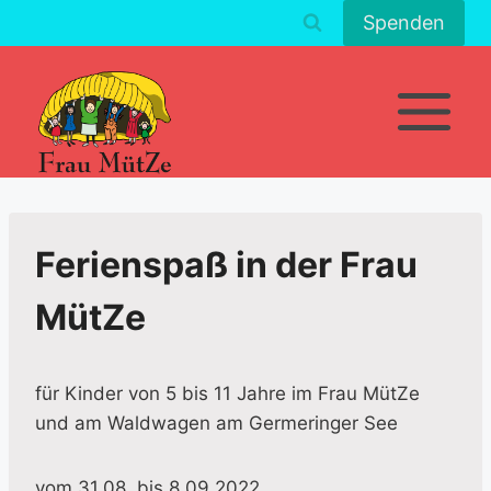
Zum
Spenden
Inhalt
springen
Ferienspaß in der Frau
MütZe
für Kinder von 5 bis 11 Jahre im Frau MütZe
und am Waldwagen am Germeringer See
vom 31.08. bis 8.09.2022