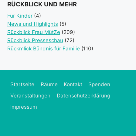
event
event
event
event
RÜCKBLICK UND MEHR
category)
category)
categories)
catego
Für Kinder
(4)
News und Highlights
(5)
Rückblick Frau MütZe
(209)
Rückblick Presseschau
(72)
Rückmlick Bündnis für Familie
(110)
Startseite
Räume
Kontakt
Spenden
Veranstaltungen
Datenschutzerklärung
Impressum