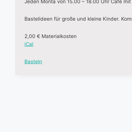
Jeden Monta von 15.00 – 18.00 Uhr Café mit 
Bastelideen für große und kleine Kinder. Kom
2,00 € Materialkosten
iCal
M
Basteln
o
r
e
i
n
f
o
r