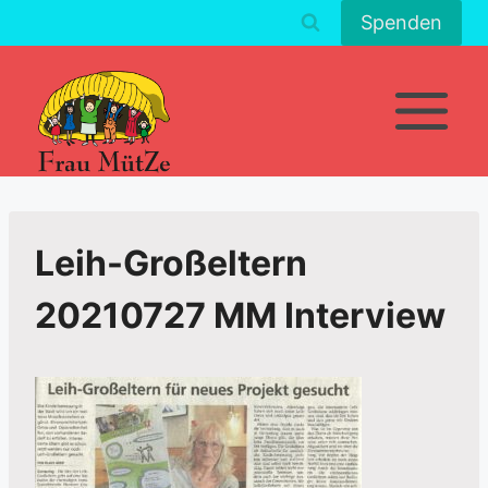
Zum
Spenden
Inhalt
springen
Leih-Großeltern
20210727 MM Interview