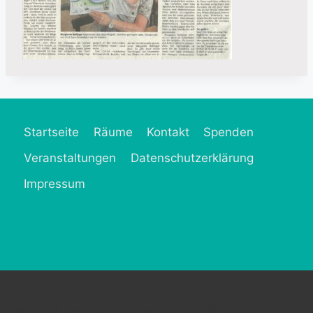
Startseite
Räume
Kontakt
Spenden
Veranstaltungen
Datenschutzerklärung
Impressum
© 2026 Frau MütZe - WordPress Theme von