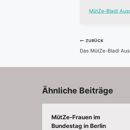
MütZe-Bladl Aus
Beitragsnavi
ZURÜCK
Das MütZe-Bladl Aus
Ähnliche Beiträge
MütZe-Frauen im
Bundestag in Berlin