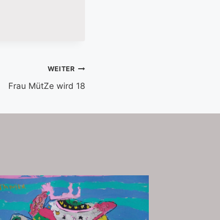
WEITER
Frau MütZe wird 18
Tag der
15. Mai 20