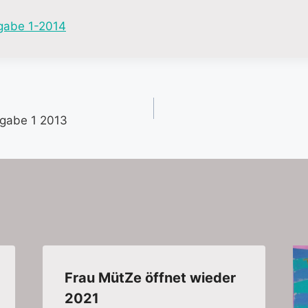
gabe 1-2014
gation
gabe 1 2013
Frau MütZe öffnet wieder
2021