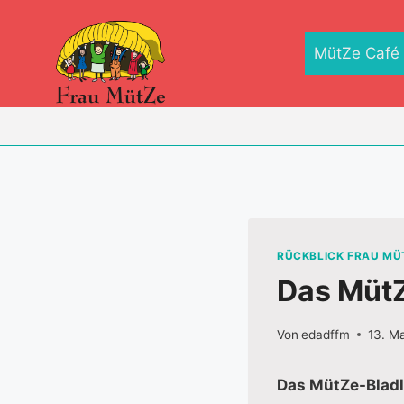
Zum
Inhalt
MütZe Café
springen
RÜCKBLICK FRAU MÜ
Das MütZ
Von
edadffm
13. M
Das MütZe-Bladl