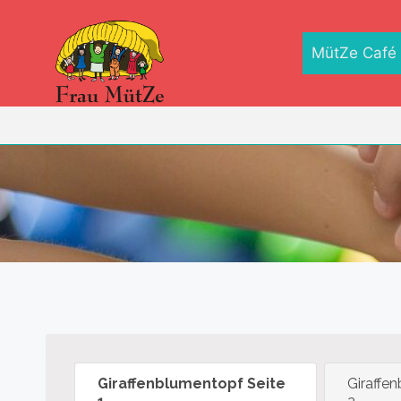
Zum
Inhalt
MütZe Café
springen
Giraffenblumentopf Seite
Giraffe