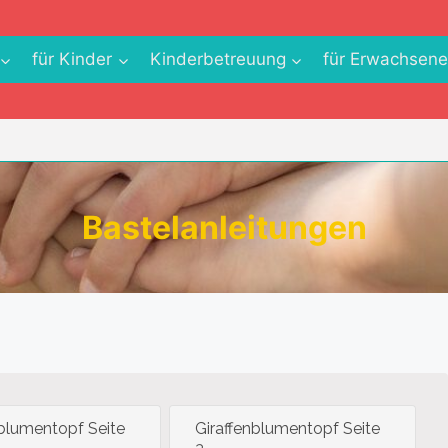
für Kinder
Kinderbetreuung
für Erwachsen
Bastelanleitungen
nblumentopf Seite
Giraffenblumentopf Seite