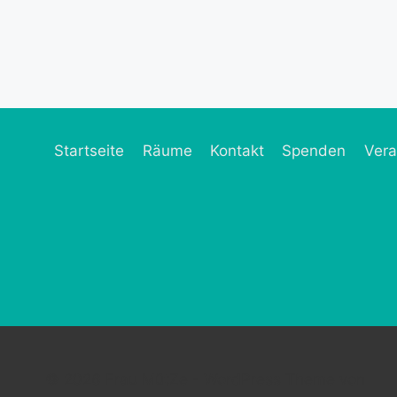
Startseite
Räume
Kontakt
Spenden
Vera
© 2026 Frau MütZe - WordPress Theme von