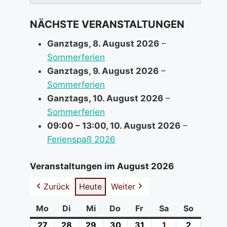
nach:
NÄCHSTE VERANSTALTUNGEN
Ganztags,
8. August 2026
–
Sommerferien
Ganztags,
9. August 2026
–
Sommerferien
Ganztags,
10. August 2026
–
Sommerferien
09:00
–
13:00
,
10. August 2026
–
Ferienspaß 2026
Veranstaltungen im August 2026
Zurück
Heute
Weiter
Mo
Montag
Di
Dienstag
Mi
Mittwoch
Do
Donnerstag
Fr
Freitag
Sa
Samstag
So
Sonntag
27
27.
28
28.
29
29.
30
30.
31
31.
1
1.
2
2.