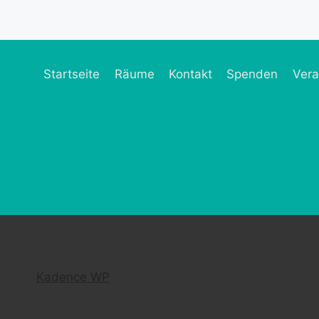
Startseite
Räume
Kontakt
Spenden
Vera
© 2026 Frau MütZe - WordPress Theme von
Kadence WP