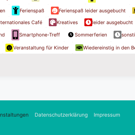
ien
Ferienspaß
Ferienspaß leider ausgebucht
nternationales Café
Kreatives
leider ausgebucht
nd
Smartphone-Treff
Sommerferien
sonst
Veranstaltung für Kinder
Wiedereinstig in den B
nstaltungen
Datenschutzerklärung
Impressum