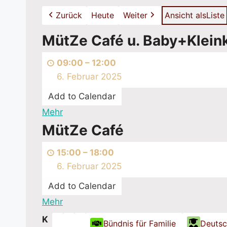
Zurück
Heute
Weiter
Ansicht als
Liste
MütZe
MütZe Café u. Baby+Klein
Café
09:00
–
12:00
u.
6. Februar 2025
Baby+Kleinkind
Café
Add to Calendar
Mehr
über
MütZe
MütZe
MütZe Café
Café
Café
15:00
–
18:00
u.
6. Februar 2025
Baby+Kleinkind
Café
Add to Calendar
Mehr
über
MütZe
K
Bündnis für Familie
Deutsc