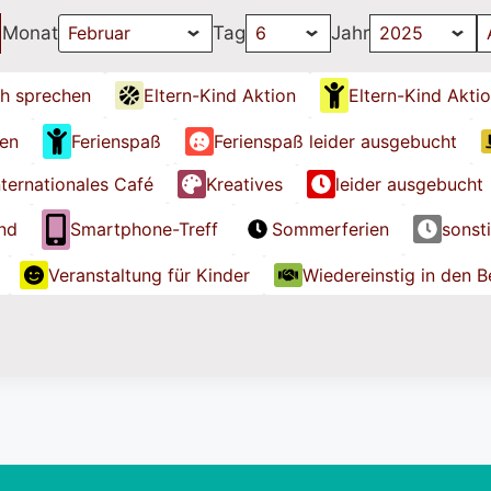
Monat
Tag
Jahr
h sprechen
Eltern-Kind Aktion
Eltern-Kind Akti
ien
Ferienspaß
Ferienspaß leider ausgebucht
nternationales Café
Kreatives
leider ausgebucht
nd
Smartphone-Treff
Sommerferien
sonst
Veranstaltung für Kinder
Wiedereinstig in den B