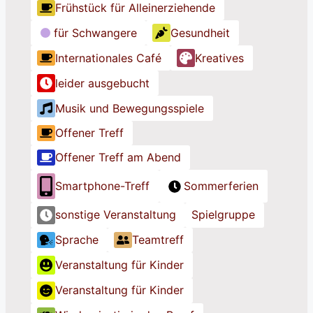
h
h
h
Frühstück für Alleinerziehende
n
n
n
für Schwangere
Gesundheit
e
e
e
Internationales Café
Kreatives
T
T
T
i
i
i
leider ausgebucht
t
t
t
Musik und Bewegungsspiele
e
e
e
l
l
l
Offener Treff
Offener Treff am Abend
Smartphone-Treff
Sommerferien
sonstige Veranstaltung
Spielgruppe
Sprache
Teamtreff
Veranstaltung für Kinder
Veranstaltung für Kinder