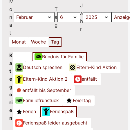
M
J
o
T
a
n
a
h
a
g
r
t
Monat
Woche
Tag
K
Bündnis für Familie
K
K
K
a
Deutsch sprechen
Eltern-Kind Aktion
a
a
a
t
t
t
t
e
Eltern-Kind Aktion 2
entfällt
e
e
e
g
g
g
g
entfällt bis September
o
o
o
o
Familiefrühstück
Feiertag
ri
r
r
r
e
i
i
i
Ferien
Ferienspaß
n
e
e
e
Ferienspaß leider ausgebucht
o
o
o