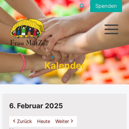
Zum
Spenden
Inhalt
springen
Kalender
6. Februar 2025
Zurück
Heute
Weiter