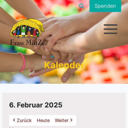
Zum
Spenden
Inhalt
springen
Kalender
6. Februar 2025
Zurück
Heute
Weiter