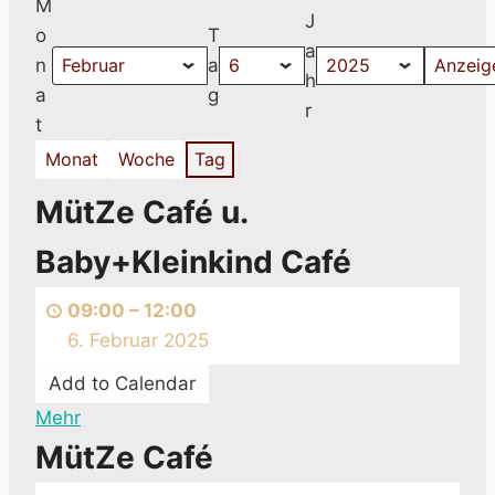
M
J
o
T
a
n
a
h
a
g
r
t
Monat
Woche
Tag
MütZe
MütZe Café u.
Café
Baby+Kleinkind Café
u.
Baby+Kleinkind
09:00
–
12:00
Café
6. Februar 2025
Add to Calendar
Mehr
über
MütZe
MütZe
MütZe Café
Café
Café