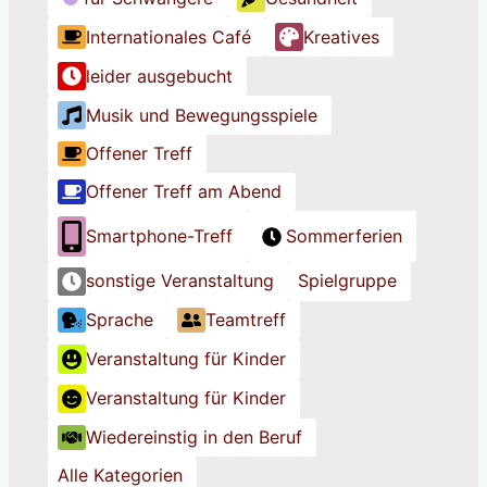
e
e
e
Internationales Café
Kreatives
T
T
T
i
i
i
leider ausgebucht
t
t
t
Musik und Bewegungsspiele
e
e
e
l
l
l
Offener Treff
Offener Treff am Abend
Smartphone-Treff
Sommerferien
sonstige Veranstaltung
Spielgruppe
Sprache
Teamtreff
Veranstaltung für Kinder
Veranstaltung für Kinder
Wiedereinstig in den Beruf
Alle Kategorien