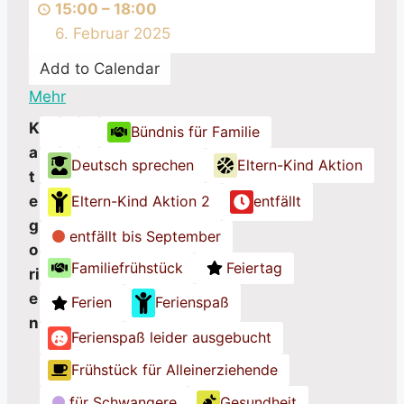
15:00
–
18:00
u.
6. Februar 2025
Baby+Kleinkind
Café
Add to Calendar
Mehr
über
MütZe
K
Bündnis für Familie
K
K
K
Café
a
Deutsch sprechen
Eltern-Kind Aktion
a
a
a
t
t
t
t
e
Eltern-Kind Aktion 2
entfällt
e
e
e
g
g
g
g
entfällt bis September
o
o
o
o
Familiefrühstück
Feiertag
ri
r
r
r
e
i
i
i
Ferien
Ferienspaß
n
e
e
e
Ferienspaß leider ausgebucht
o
o
o
h
h
h
Frühstück für Alleinerziehende
n
n
n
für Schwangere
Gesundheit