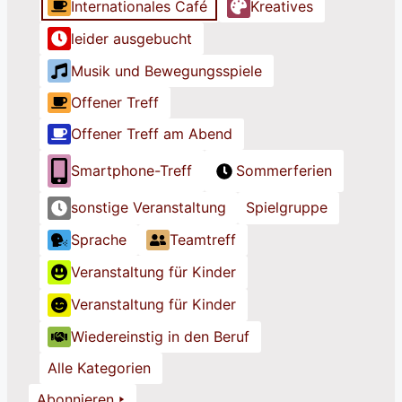
Internationales Café
Kreatives
T
T
T
i
i
i
leider ausgebucht
t
t
t
Musik und Bewegungsspiele
e
e
e
l
l
l
Offener Treff
Offener Treff am Abend
Smartphone-Treff
Sommerferien
sonstige Veranstaltung
Spielgruppe
Sprache
Teamtreff
Veranstaltung für Kinder
Veranstaltung für Kinder
Wiedereinstig in den Beruf
Alle Kategorien
Abonnieren