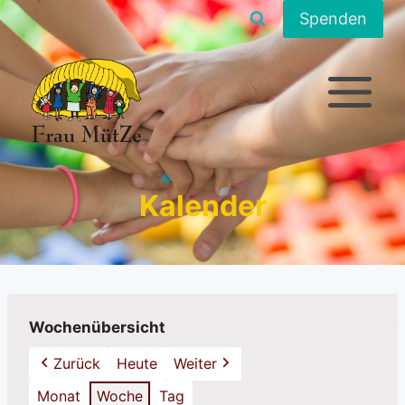
Zum
Spenden
Inhalt
springen
Kalender
Wochenübersicht
Zurück
Heute
Weiter
Monat
Woche
Tag