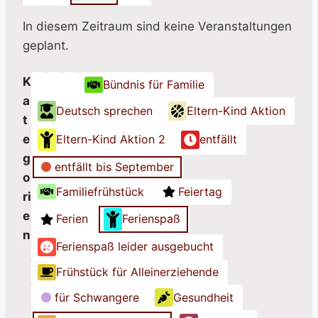
In diesem Zeitraum sind keine Veranstaltungen
geplant.
K
Bündnis für Familie
K
K
K
a
Deutsch sprechen
Eltern-Kind Aktion
a
a
a
t
t
t
t
e
Eltern-Kind Aktion 2
entfällt
e
e
e
g
g
g
g
entfällt bis September
o
o
o
o
Familiefrühstück
Feiertag
ri
r
r
r
e
i
i
i
Ferien
Ferienspaß
n
e
e
e
Ferienspaß leider ausgebucht
o
o
o
h
h
h
Frühstück für Alleinerziehende
n
n
n
für Schwangere
Gesundheit
e
e
e