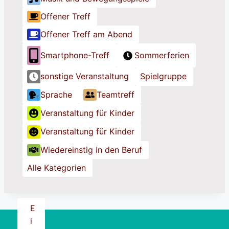
e
e
e
l
l
l
Offener Treff
Offener Treff am Abend
Smartphone-Treff
Sommerferien
sonstige Veranstaltung
Spielgruppe
Sprache
Teamtreff
Veranstaltung für Kinder
Veranstaltung für Kinder
Wiedereinstig in den Beruf
Alle Kategorien
E
i