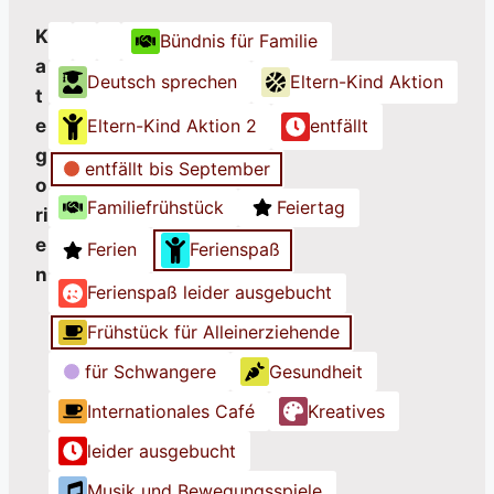
K
Bündnis für Familie
K
K
K
a
Deutsch sprechen
Eltern-Kind Aktion
a
a
a
t
t
t
t
e
Eltern-Kind Aktion 2
entfällt
e
e
e
g
g
g
g
entfällt bis September
o
o
o
o
Familiefrühstück
Feiertag
ri
r
r
r
e
i
i
i
Ferien
Ferienspaß
n
e
e
e
Ferienspaß leider ausgebucht
o
o
o
h
h
h
Frühstück für Alleinerziehende
n
n
n
für Schwangere
Gesundheit
e
e
e
Internationales Café
Kreatives
T
T
T
i
i
i
leider ausgebucht
t
t
t
Musik und Bewegungsspiele