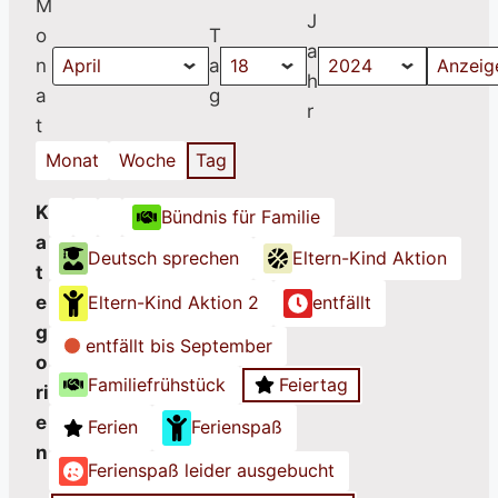
M
J
o
T
a
n
a
h
a
g
r
t
Monat
Woche
Tag
K
Bündnis für Familie
K
K
K
a
Deutsch sprechen
Eltern-Kind Aktion
a
a
a
t
t
t
t
e
Eltern-Kind Aktion 2
entfällt
e
e
e
g
g
g
g
entfällt bis September
o
o
o
o
Familiefrühstück
Feiertag
ri
r
r
r
e
i
i
i
Ferien
Ferienspaß
n
e
e
e
Ferienspaß leider ausgebucht
o
o
o