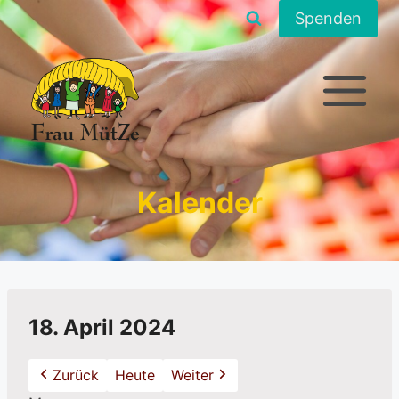
Zum
Spenden
Inhalt
springen
Kalender
18. April 2024
Zurück
Heute
Weiter