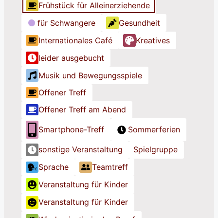
h
h
h
Frühstück für Alleinerziehende
n
n
n
für Schwangere
Gesundheit
e
e
e
Internationales Café
Kreatives
T
T
T
i
i
i
leider ausgebucht
t
t
t
Musik und Bewegungsspiele
e
e
e
l
l
l
Offener Treff
Offener Treff am Abend
Smartphone-Treff
Sommerferien
sonstige Veranstaltung
Spielgruppe
Sprache
Teamtreff
Veranstaltung für Kinder
Veranstaltung für Kinder