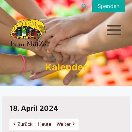
Zum
Spenden
Inhalt
springen
Kalender
18. April 2024
Zurück
Heute
Weiter