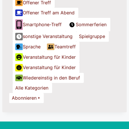
l
l
l
Offener Treff
Offener Treff am Abend
Smartphone-Treff
Sommerferien
sonstige Veranstaltung
Spielgruppe
Sprache
Teamtreff
Veranstaltung für Kinder
Veranstaltung für Kinder
Wiedereinstig in den Beruf
Alle Kategorien
Abonnieren