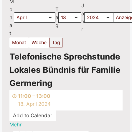
M
J
o
T
a
n
a
h
a
g
r
t
Monat
Woche
Tag
Telefonische
Telefonische Sprechstunde
Sprechstunde
Lokales Bündnis für Familie
Lokales
Bündnis
Germering
für
Familie
11:00
–
13:00
Germering
18. April 2024
Add to Calendar
Mehr
über