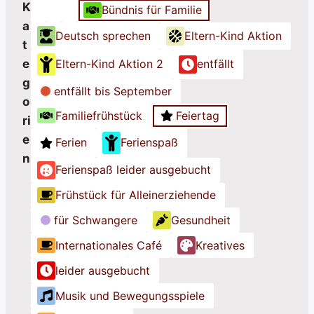
Telefonische
K
Bündnis für Familie
K
K
K
Sprechstunde
a
Deutsch sprechen
Eltern-Kind Aktion
a
a
a
Lokales
t
t
t
t
Bündnis
e
Eltern-Kind Aktion 2
entfällt
e
e
e
für
g
g
g
g
entfällt bis September
Familie
o
o
o
o
Germering
Familiefrühstück
Feiertag
ri
r
r
r
e
i
i
i
Ferien
Ferienspaß
n
e
e
e
Ferienspaß leider ausgebucht
o
o
o
h
h
h
Frühstück für Alleinerziehende
n
n
n
für Schwangere
Gesundheit
e
e
e
Internationales Café
Kreatives
T
T
T
i
i
i
leider ausgebucht
t
t
t
Musik und Bewegungsspiele
e
e
e