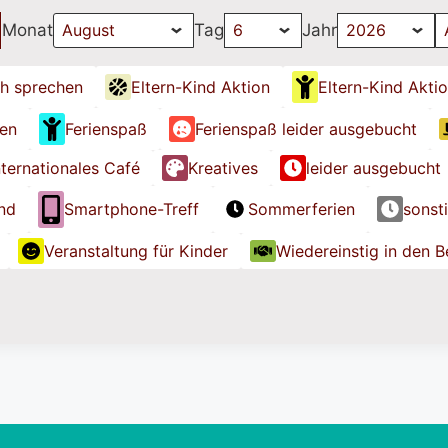
Monat
Tag
Jahr
h sprechen
Eltern-Kind Aktion
Eltern-Kind Akti
ien
Ferienspaß
Ferienspaß leider ausgebucht
nternationales Café
Kreatives
leider ausgebucht
nd
Smartphone-Treff
Sommerferien
sonst
Veranstaltung für Kinder
Wiedereinstig in den B