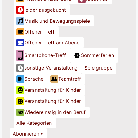
i
i
i
leider ausgebucht
t
t
t
Musik und Bewegungsspiele
e
e
e
l
l
l
Offener Treff
Offener Treff am Abend
Smartphone-Treff
Sommerferien
sonstige Veranstaltung
Spielgruppe
Sprache
Teamtreff
Veranstaltung für Kinder
Veranstaltung für Kinder
Wiedereinstig in den Beruf
Alle Kategorien
Abonnieren