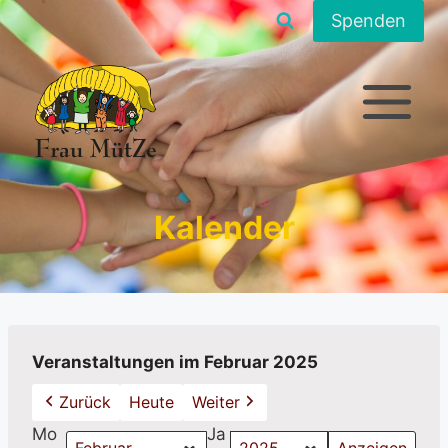
Zum
Spenden
Inhalt
springen
Kalender
Veranstaltungen im Februar 2025
Zurück
Heute
Weiter
Mo
Ja