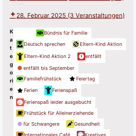
28. Februar 2025
(3 Veranstaltungen)
K
Bündnis für Familie
K
K
K
a
Deutsch sprechen
Eltern-Kind Aktion
a
a
a
t
t
t
t
e
Eltern-Kind Aktion 2
entfällt
e
e
e
g
g
g
g
entfällt bis September
o
o
o
o
Familiefrühstück
Feiertag
ri
r
r
r
e
i
i
i
Ferien
Ferienspaß
n
e
e
e
Ferienspaß leider ausgebucht
o
o
o
h
h
h
Frühstück für Alleinerziehende
n
n
n
für Schwangere
Gesundheit
e
e
e
Internationales Café
Kreatives
T
T
T