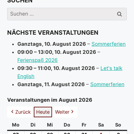
SUCHEN
e
i
Suchen
n
nach:
f
NÄCHSTE VERANSTALTUNGEN
o
r
Ganztags,
10. August 2026
–
Sommerferien
m
09:00
–
13:00
,
10. August 2026
–
a
Ferienspaß 2026
t
09:30
–
11:00
,
10. August 2026
–
Let's talk
i
English
o
Ganztags,
11. August 2026
–
Sommerferien
n
a
Veranstaltungen im August 2026
b
Zurück
Heute
Weiter
o
u
Mo
Montag
Di
Dienstag
Mi
Mittwoch
Do
Donnerstag
Fr
Freitag
Sa
Samstag
So
Sonn
t