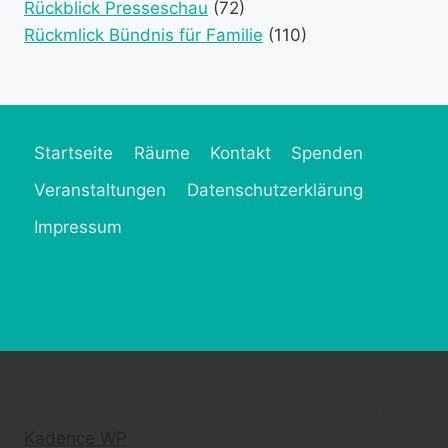
Rückblick Presseschau
(72)
Rückmlick Bündnis für Familie
(110)
Startseite
Räume
Kontakt
Spenden
Veranstaltungen
Datenschutzerklärung
Impressum
© 2026 Frau MütZe - WordPress Theme von
Kadence WP