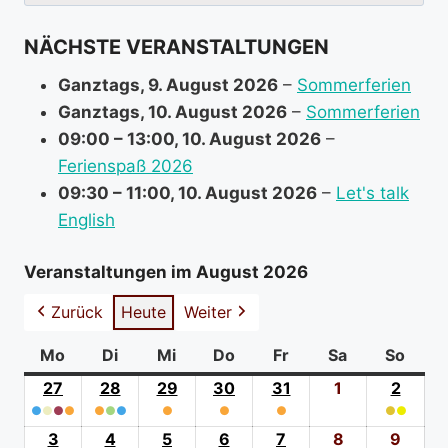
nach:
f
NÄCHSTE VERANSTALTUNGEN
o
r
Ganztags,
9. August 2026
–
Sommerferien
m
Ganztags,
10. August 2026
–
Sommerferien
a
09:00
–
13:00
,
10. August 2026
–
t
Ferienspaß 2026
i
09:30
–
11:00
,
10. August 2026
–
Let's talk
o
English
n
a
Veranstaltungen im August 2026
b
Zurück
Heute
Weiter
o
u
Mo
Montag
Di
Dienstag
Mi
Mittwoch
Do
Donnerstag
Fr
Freitag
Sa
Samstag
So
Sonn
t
27
27.
28
28.
29
29.
30
30.
31
31.
1
1.
2
2.
●
●
●
Juli
●
●
●
●
Juli
●
Juli
●
Juli
●
Juli
August
●
●
Augus
(4
2026
(3
2026
(1
2026
(1
2026
(1
2026
2026
(2
2026
3
3.
4
4.
5
5.
6
6.
7
7.
8
8.
9
9.