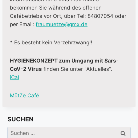
bekommen Sie während des offenen
Cafébetriebs vor Ort, über Tel: 84807054 oder
per Email:
fraumuetze@gmx.de
* Es besteht kein Verzehrzwang!!
HYGIENEKONZEPT zum Umgang mit Sars-
CoV-2 Virus
finden Sie unter "Aktuelles".
iCal
M
MütZe Café
o
r
SUCHEN
e
i
Suchen
n