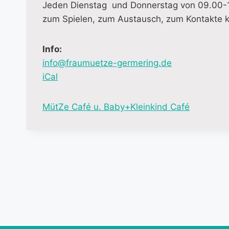
Jeden Dienstag und Donnerstag von 09.00-12.
zum Spielen, zum Austausch, zum Kontakte 
Info:
info@fraumuetze-germering.de
iCal
M
MütZe Café u. Baby+Kleinkind Café
o
r
e
i
n
f
o
r