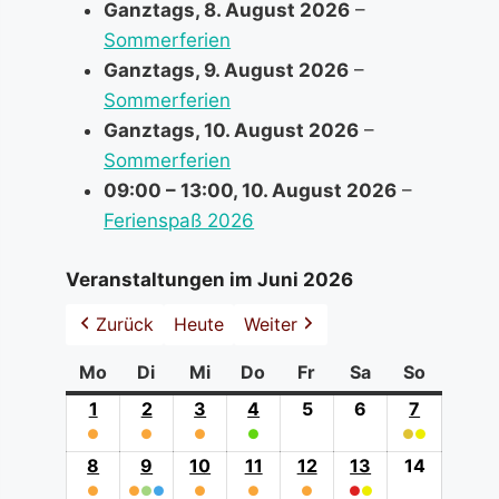
Ganztags,
8. August 2026
–
Sommerferien
Ganztags,
9. August 2026
–
Sommerferien
Ganztags,
10. August 2026
–
Sommerferien
09:00
–
13:00
,
10. August 2026
–
Ferienspaß 2026
Veranstaltungen im Juni 2026
Zurück
Heute
Weiter
Mo
Montag
Di
Dienstag
Mi
Mittwoch
Do
Donnerstag
Fr
Freitag
Sa
Samstag
So
Sonntag
1
1.
2
2.
3
3.
4
4.
5
5.
6
6.
7
7.
●
Juni
●
Juni
●
Juni
●
Juni
Juni
Juni
●
●
Juni
(0
(0
(1
2026
(1
2026
(1
2026
(1
2026
2026
2026
(2
2026
8
8.
9
9.
10
10.
11
11.
12
12.
13
13.
14
14.
event
event
event
event
event
event
event
●
Juni
●
●
Juni
●
●
Juni
●
Juni
●
Juni
●
●
Juni
Juni
categories)
categories)