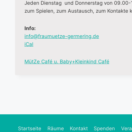
Jeden Dienstag und Donnerstag von 09.00-12.
zum Spielen, zum Austausch, zum Kontakte 
Info:
info@fraumuetze-germering.de
iCal
M
MütZe Café u. Baby+Kleinkind Café
o
r
e
i
n
f
o
r
Startseite
Räume
Kontakt
Spenden
Vera