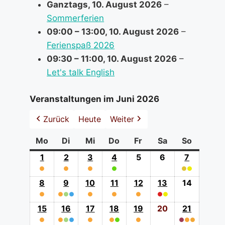
Ganztags,
10. August 2026
–
Sommerferien
09:00
–
13:00
,
10. August 2026
–
Ferienspaß 2026
09:30
–
11:00
,
10. August 2026
–
Let's talk English
Veranstaltungen im Juni 2026
Zurück
Heute
Weiter
Mo
Montag
Di
Dienstag
Mi
Mittwoch
Do
Donnerstag
Fr
Freitag
Sa
Samstag
So
Sonntag
1
1.
2
2.
3
3.
4
4.
5
5.
6
6.
7
7.
●
Juni
●
Juni
●
Juni
●
Juni
Juni
Juni
●
●
Juni
(0
(0
(1
2026
(1
2026
(1
2026
(1
2026
2026
2026
(2
2026
8
8.
9
9.
10
10.
11
11.
12
12.
13
13.
14
14.
event
event
event
event
event
event
event
●
Juni
●
●
Juni
●
●
Juni
●
Juni
●
Juni
●
●
Juni
Juni
categories)
categories)
(0
category)
category)
category)
category)
categorie
(1
2026
(3
2026
(1
2026
(1
2026
(1
2026
(2
2026
2026
15
15.
16
16.
17
17.
18
18.
19
19.
20
20.
21
21.
event
event
event
event
event
event
event
●
Juni
●
●
●
Juni
●
Juni
●
●
Juni
●
Juni
Juni
●
●
●
Juni
categorie