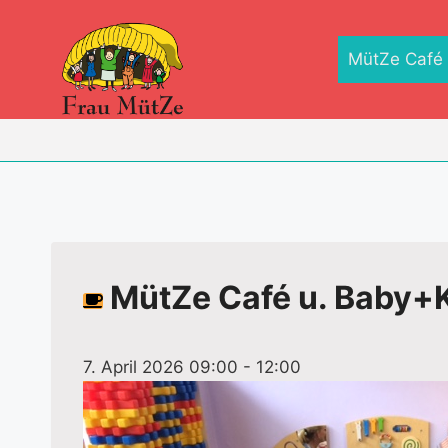
Zum
Inhalt
MütZe Café
springen
MütZe Café u. Baby+K
7. April 2026 09:00
-
12:00