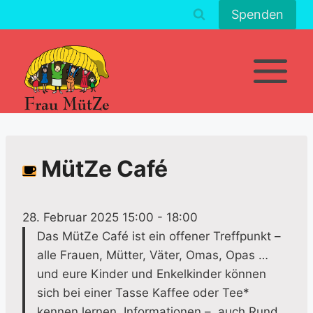
Zum
Spenden
Inhalt
springen
MütZe Café
28. Februar 2025 15:00
-
18:00
Das MütZe Café ist ein offener Treffpunkt –
alle Frauen, Mütter, Väter, Omas, Opas …
und eure Kinder und Enkelkinder können
sich bei einer Tasse Kaffee oder Tee*
kennen lernen. Informationen – auch Rund