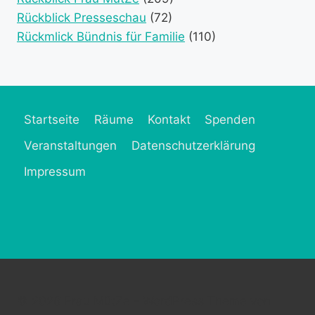
Rückblick Presseschau
(72)
Rückmlick Bündnis für Familie
(110)
Startseite
Räume
Kontakt
Spenden
Veranstaltungen
Datenschutzerklärung
Impressum
© 2026 Frau MütZe - WordPress Theme von