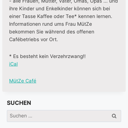
- alle Frauen, Mütter, Väter, Omas, Opas ... und
ihre Kinder und Enkelkinder können sich bei
einer Tasse Kaffee oder Tee* kennen lernen.
Informationen rund ums Frau MütZe
bekommen Sie während des offenen
Cafébetriebs vor Ort.
* Es besteht kein Verzehrzwang!!
iCal
M
MütZe Café
o
r
SUCHEN
e
i
Suchen
n
nach:
f