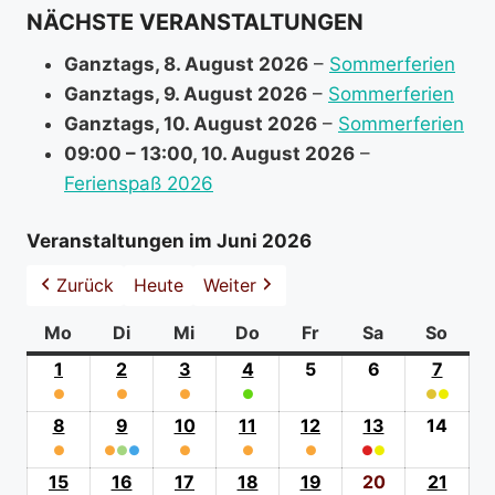
NÄCHSTE VERANSTALTUNGEN
o
r
Ganztags,
8. August 2026
–
Sommerferien
m
Ganztags,
9. August 2026
–
Sommerferien
a
Ganztags,
10. August 2026
–
Sommerferien
t
09:00
–
13:00
,
10. August 2026
–
i
Ferienspaß 2026
o
n
Veranstaltungen im Juni 2026
a
Zurück
Heute
Weiter
b
o
Mo
Montag
Di
Dienstag
Mi
Mittwoch
Do
Donnerstag
Fr
Freitag
Sa
Samstag
So
Sonn
u
1
1.
2
2.
3
3.
4
4.
5
5.
6
6.
7
7.
t
●
Juni
●
Juni
●
Juni
●
Juni
Juni
Juni
●
●
Juni
(0
(0
(1
2026
(1
2026
(1
2026
(1
2026
2026
2026
(2
2026
8
8.
9
9.
10
10.
11
11.
12
12.
13
13.
14
14.
event
event
event
event
event
event
event
●
Juni
●
●
Juni
●
●
Juni
●
Juni
●
Juni
●
●
Juni
Juni
categories)
categories)
(0
category)
category)
category)
category)
catego
(1
2026
(3
2026
(1
2026
(1
2026
(1
2026
(2
2026
2026
15
15.
16
16.
17
17.
18
18.
19
19.
20
20.
21
21.
event