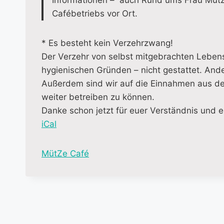
Informationen – auch Rund ums Frau Müt
Cafébetriebs vor Ort.
* Es besteht kein Verzehrzwang!
Der Verzehr von selbst mitgebrachten Lebens
hygienischen Gründen – nicht gestattet. And
Außerdem sind wir auf die Einnahmen aus d
weiter betreiben zu können.
Danke schon jetzt für euer Verständnis und e
iCal
M
MütZe Café
o
r
e
i
n