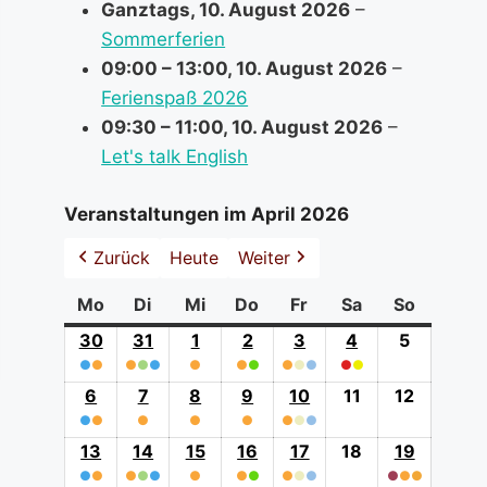
Ganztags,
10. August 2026
–
Sommerferien
09:00
–
13:00
,
10. August 2026
–
Ferienspaß 2026
09:30
–
11:00
,
10. August 2026
–
Let's talk English
Veranstaltungen im April 2026
Zurück
Heute
Weiter
Mo
Montag
Di
Dienstag
Mi
Mittwoch
Do
Donnerstag
Fr
Freitag
Sa
Samstag
So
Sonntag
30
30.
31
31.
1
1.
2
2.
3
3.
4
4.
5
5.
●
●
März
●
●
●
März
●
April
●
●
April
●
●
April
●
●
●
April
April
(0
(2
2026
(3
2026
(1
2026
(2
2026
(3
2026
(2
2026
2026
6
6.
7
7.
8
8.
9
9.
10
10.
11
11.
12
12.
event
event
event
event
event
event
event
●
●
April
●
April
●
April
●
April
●
●
●
April
April
April
categorie
(0
(0
categories)
categories)
category)
categories)
categories)
categories)
(2
2026
(1
2026
(1
2026
(1
2026
(3
2026
2026
2026
13
13.
14
14.
15
15.
16
16.
17
17.
18
18.
19
19.
event
event
event
event
event
event
event
●
●
April
●
●
●
April
●
April
●
●
April
●
●
●
April
April
●
●
●
April
categories)
categorie
(0