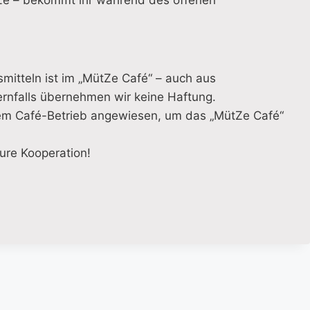
Ze – bekommt ihr während des offenen
mitteln ist im „MütZe Café“ – auch aus
ernfalls übernehmen wir keine Haftung.
em Café-Betrieb angewiesen, um das „MütZe Café“
ure Kooperation!