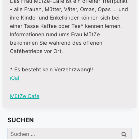
Das Frau MütZe-Café ist ein offener Treffpunkt
- alle Frauen, Mütter, Väter, Omas, Opas ... und
ihre Kinder und Enkelkinder können sich bei
einer Tasse Kaffee oder Tee* kennen lernen.
Informationen rund ums Frau MütZe
bekommen Sie während des offenen
Cafébetriebs vor Ort.
* Es besteht kein Verzehrzwang!!
iCal
M
MütZe Café
o
r
SUCHEN
e
i
Suchen
n