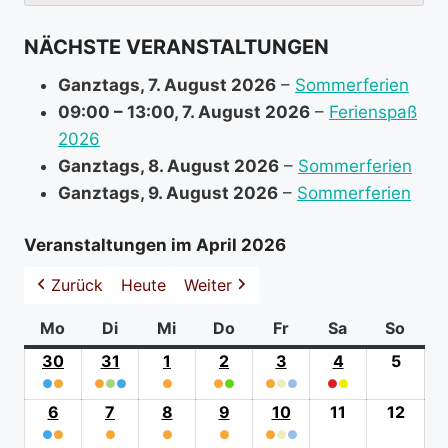
nach:
f
NÄCHSTE VERANSTALTUNGEN
o
r
Ganztags,
7. August 2026
–
Sommerferien
m
09:00
–
13:00
,
7. August 2026
–
Ferienspaß
a
2026
t
Ganztags,
8. August 2026
–
Sommerferien
i
Ganztags,
9. August 2026
–
Sommerferien
o
n
Veranstaltungen im April 2026
a
Zurück
Heute
Weiter
b
o
Mo
Montag
Di
Dienstag
Mi
Mittwoch
Do
Donnerstag
Fr
Freitag
Sa
Samstag
So
Sonn
u
30
30.
31
31.
1
1.
2
2.
3
3.
4
4.
5
5.
t
●
●
März
●
●
●
März
●
April
●
●
April
●
●
April
●
●
●
April
April
(0
(2
2026
(3
2026
(1
2026
(2
2026
(3
2026
(2
2026
2026
6
6.
7
7.
8
8.
9
9.
10
10.
11
11.
12
12.
event
event
event
event
event
event
event
●
●
April
●
April
●
April
●
April
●
●
●
April
April
April
catego
(0
(0