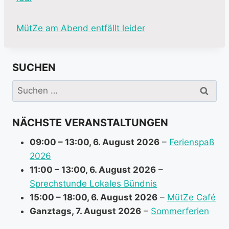
M
MütZe am Abend entfällt leider
o
r
SUCHEN
e
i
Suchen
n
nach:
f
NÄCHSTE VERANSTALTUNGEN
o
r
09:00
–
13:00
,
6. August 2026
–
Ferienspaß
m
2026
a
11:00
–
13:00
,
6. August 2026
–
t
Sprechstunde Lokales Bündnis
i
15:00
–
18:00
,
6. August 2026
–
MütZe Café
o
Ganztags,
7. August 2026
–
Sommerferien
n