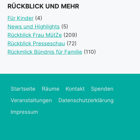
event
event
event
event
RÜCKBLICK UND MEHR
category)
category)
categories)
catego
Für Kinder
(4)
News und Highlights
(5)
Rückblick Frau MütZe
(209)
Rückblick Presseschau
(72)
Rückmlick Bündnis für Familie
(110)
Startseite
Räume
Kontakt
Spenden
Veranstaltungen
Datenschutzerklärung
Impressum