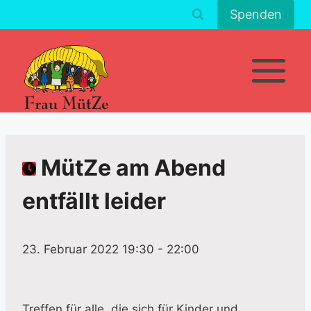
Zum
Spenden
Inhalt
springen
MütZe am Abend
entfällt leider
23. Februar 2022 19:30
-
22:00
Treffen für alle, die sich für Kinder und