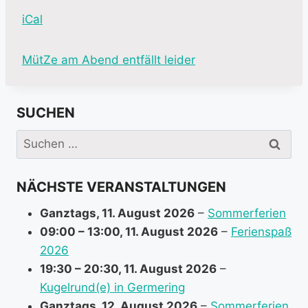
iCal
M
MütZe am Abend entfällt leider
o
r
SUCHEN
e
i
Suchen
n
nach:
f
NÄCHSTE VERANSTALTUNGEN
o
r
Ganztags,
11. August 2026
–
Sommerferien
m
09:00
–
13:00
,
11. August 2026
–
Ferienspaß
a
2026
t
19:30
–
20:30
,
11. August 2026
–
i
Kugelrund(e) in Germering
o
Ganztags,
12. August 2026
–
Sommerferien