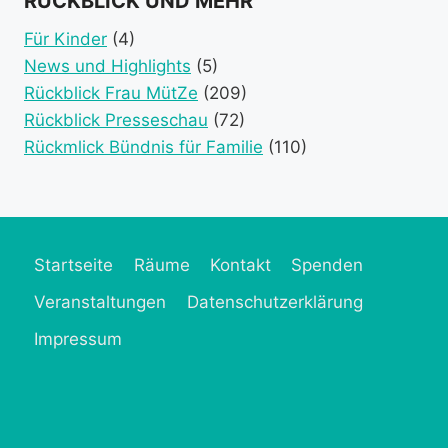
RÜCKBLICK UND MEHR
categories)
categories)
category)
category)
category)
catego
Für Kinder
(4)
News und Highlights
(5)
Rückblick Frau MütZe
(209)
Rückblick Presseschau
(72)
Rückmlick Bündnis für Familie
(110)
Startseite
Räume
Kontakt
Spenden
Veranstaltungen
Datenschutzerklärung
Impressum