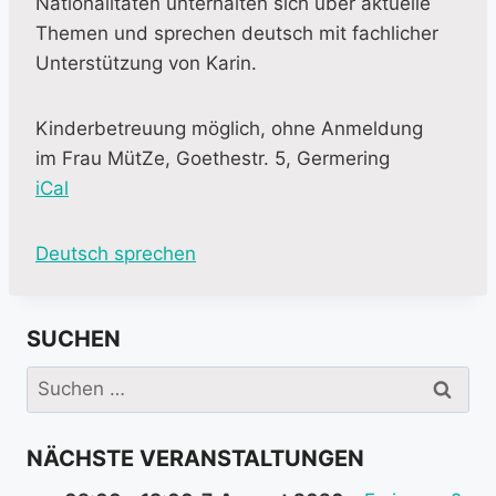
Nationalitäten unterhalten sich über aktuelle
Themen und sprechen deutsch mit fachlicher
Unterstützung von Karin.
Kinderbetreuung möglich, ohne Anmeldung
im Frau MütZe, Goethestr. 5, Germering
iCal
M
Deutsch sprechen
o
r
SUCHEN
e
i
Suchen
n
nach:
f
NÄCHSTE VERANSTALTUNGEN
o
r