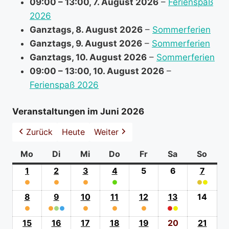
09:00
–
13:00
,
7. August 2026
–
Ferienspaß
m
2026
a
Ganztags,
8. August 2026
–
Sommerferien
t
Ganztags,
9. August 2026
–
Sommerferien
i
Ganztags,
10. August 2026
–
Sommerferien
o
09:00
–
13:00
,
10. August 2026
–
n
Ferienspaß 2026
a
b
Veranstaltungen im Juni 2026
o
Zurück
Heute
Weiter
u
t
Mo
Montag
Di
Dienstag
Mi
Mittwoch
Do
Donnerstag
Fr
Freitag
Sa
Samstag
So
Sonn
1
1.
2
2.
3
3.
4
4.
5
5.
6
6.
7
7.
●
Juni
●
Juni
●
Juni
●
Juni
Juni
Juni
●
●
Juni
(0
(0
(1
2026
(1
2026
(1
2026
(1
2026
2026
2026
(2
2026
8
8.
9
9.
10
10.
11
11.
12
12.
13
13.
14
14.
event
event
event
event
event
event
event
●
Juni
●
●
Juni
●
●
Juni
●
Juni
●
Juni
●
●
Juni
Juni
categories)
categories)
(0
category)
category)
category)
category)
catego
(1
2026
(3
2026
(1
2026
(1
2026
(1
2026
(2
2026
2026
15
15.
16
16.
17
17.
18
18.
19
19.
20
20.
21
21.
event