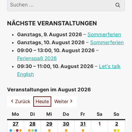
i
Suchen
n
nach:
f
NÄCHSTE VERANSTALTUNGEN
o
r
Ganztags,
9. August 2026
–
Sommerferien
m
Ganztags,
10. August 2026
–
Sommerferien
a
09:00
–
13:00
,
10. August 2026
–
t
Ferienspaß 2026
i
09:30
–
11:00
,
10. August 2026
–
Let's talk
o
English
n
a
Veranstaltungen im August 2026
b
Zurück
Heute
Weiter
o
u
Mo
Montag
Di
Dienstag
Mi
Mittwoch
Do
Donnerstag
Fr
Freitag
Sa
Samstag
So
Sonn
t
27
27.
28
28.
29
29.
30
30.
31
31.
1
1.
2
2.
●
●
●
Juli
●
●
●
●
Juli
●
Juli
●
Juli
●
Juli
August
●
●
Augus