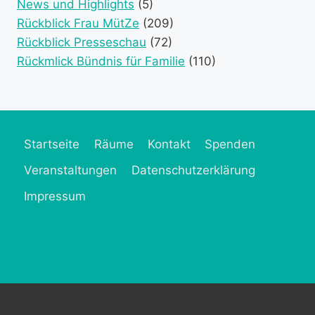
News und Highlights
(5)
Rückblick Frau MütZe
(209)
Rückblick Presseschau
(72)
Rückmlick Bündnis für Familie
(110)
Startseite
Räume
Kontakt
Spenden
Veranstaltungen
Datenschutzerklärung
Impressum